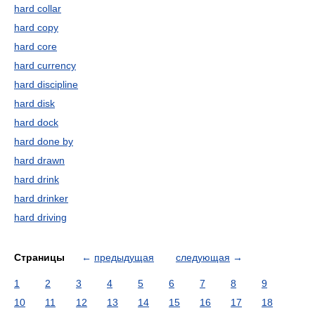
hard collar
hard copy
hard core
hard currency
hard discipline
hard disk
hard dock
hard done by
hard drawn
hard drink
hard drinker
hard driving
Страницы
←
предыдущая
следующая
→
1
2
3
4
5
6
7
8
9
10
11
12
13
14
15
16
17
18